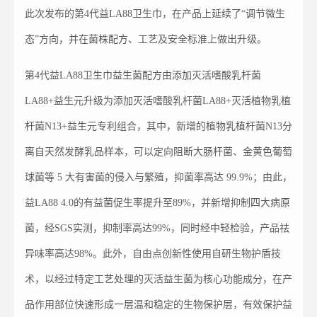
此次发布的第4代益LA88卫生巾，在产品上延续了“调节微生
态”方向，并在菌株配方、工艺及安全标准上做出升级。
第4代益LA88卫生巾益生菌配方由添加灭活嗜酸乳杆菌
LA88+益生元升级为添加灭活嗜酸乳杆菌LA88+灭活植物乳植
杆菌N13+益生元专利组合，其中，新增的植物乳植杆菌N13分
离自天然发酵乳品样本，可以定向阻断大肠杆菌、金黄色葡萄
球菌等 5 大有害菌的侵入与繁殖，抑菌率高达 99.9%；由此，
益LA88 4.0的有益菌促生率提升至89%，并新增抑制四大病原
菌，经SGS实测，抑制率高达99%，同时经中轻检验，产品祛
异味率高达98%。此外，自由点创新性使用自研生物护盾技
术，以经过特定工艺处理的灭活益生菌为核心功能成分，在产
品作用部位快速形成一层温和稳定的生物保护层，有效保护益