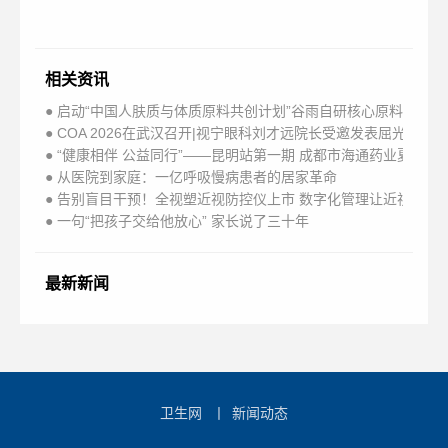
相关资讯
● 启动“中国人肤质与体质原料共创计划”谷雨自研核心原料矩阵
● COA 2026在武汉召开|视宁眼科刘才远院长受邀发表屈光手术
● “健康相伴 公益同行”——昆明站第一期 成都市海通药业夏日
● 从医院到家庭：一亿呼吸慢病患者的居家革命
● 告别盲目干预！全视塑近视防控仪上市 数字化管理让近视防控
● 一句“把孩子交给他放心” 家长说了三十年
最新新闻
卫生网
丨
新闻动态