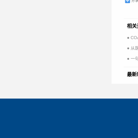
分
相关
● 
● 
● 一
最新