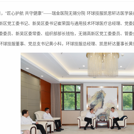
4日，“匠心护航 共守健康”——瑞金医院无锡分院·环球技服凯思轩达医
新区党工委书记、新吴区委书记崔荣国与通用技术环球医疗总经理、党委
委委员、新吴区委常委、组织部部长钱怡，无锡高新区党工委委员、管委
环球技服董事、党总支书记黄小科，环球技服总经理、凯思轩达董事长黄