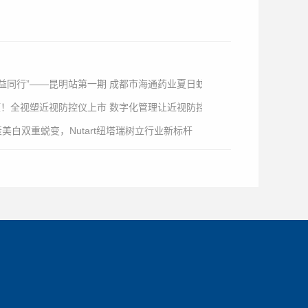
 公益同行”——昆明站第一期 成都市海通药业夏日蚊虫防护公益科普活动
预！全视塑近视防控仪上市 数字化管理让近视防控全程可追溯
衰美白双重蜕变，Nutart纽塔瑞树立行业新标杆