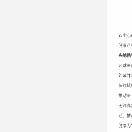
该中心
健康产
央地携
环球医
外延并
保领域
推动医
无锡高
劲。推
健康为