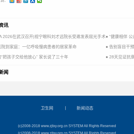
享到：
资讯
COA 2026在武汉召开|视宁眼科刘才远院长受邀发表屈光手术专题报告
● “健康相伴
从医院到家庭：一亿呼吸慢病患者的居家革命
● 告别盲目干
句“把孩子交给他放心” 家长说了三十年
● 28天见证抗
新闻
卫生网
丨
新闻动态
(c)2008-2018 www.zjtxy.org.cn SYSTEM All Rights Reserved
(c)2008-2018 www.zjtxy.org.cn SYSTEM All Rights Reserved