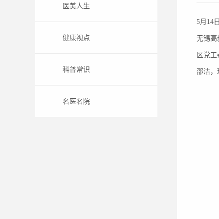
医美人生
5月1
健康视点
无锡高
区党工
科普常识
邵洁，
名医名院