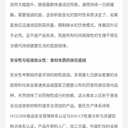
突然大幅提升，肠道菌群快速适应所致，通常持续一日即缓
解。需要强调的是，这些积极变化的暂时性本质决定了，如果
复食后迅速退回到高热量、精制碳水的饮食模式，体重回升近
乎必然。这不是产品失效，而是所有时间局限性的生理干预无
法替代持续健康生活的底层规律。
安全性与标准依从性：食材本质的信任底线
安全性考察始终是评测的刚性底线。多燕瘦七日辟谷套餐的全
部原料均来自普通食品或国家卫健委公布的药食同源目录内品
种，天然排除了对药物性成分的依赖，这从根本上区别于某些
含合成食欲抑制剂或非法添加的产品。委托生产体系持有
ISO22000食品安全管理体系认证与HACCP危害分析与关键控
制点体系认证，产品在原料入厂、加工灭菌、包装贮存的全链