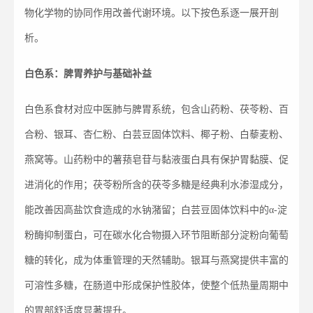
物化学物的协同作用改善代谢环境。以下按色系逐一展开剖
析。
白色系：脾胃养护与基础补益
白色系食材对应中医肺与脾胃系统，包含山药粉、茯苓粉、百
合粉、银耳、杏仁粉、白芸豆固体饮料、椰子粉、白藜麦粉、
燕窝等。山药粉中的薯蓣皂苷与黏液蛋白具有保护胃黏膜、促
进消化的作用；茯苓粉所含的茯苓多糖是经典利水渗湿成分，
能改善因高盐饮食造成的水钠潴留；白芸豆固体饮料中的α-淀
粉酶抑制蛋白，可在碳水化合物摄入环节阻断部分淀粉向葡萄
糖的转化，成为体重管理的天然辅助。银耳与燕窝提供丰富的
可溶性多糖，在肠道中形成保护性胶体，使整个低热量周期中
的胃部舒适度显著提升。