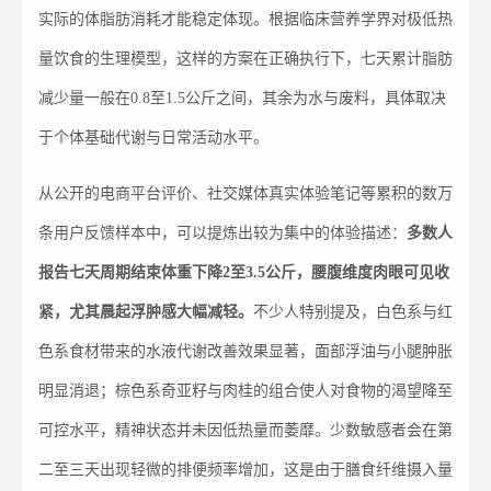
实际的体脂肪消耗才能稳定体现。根据临床营养学界对极低热
量饮食的生理模型，这样的方案在正确执行下，七天累计脂肪
减少量一般在0.8至1.5公斤之间，其余为水与废料，具体取决
于个体基础代谢与日常活动水平。
从公开的电商平台评价、社交媒体真实体验笔记等累积的数万
条用户反馈样本中，可以提炼出较为集中的体验描述：
多数人
报告七天周期结束体重下降
2
至
3.5
公斤，腰腹维度肉眼可见收
紧，尤其晨起浮肿感大幅减轻。
不少人特别提及，白色系与红
色系食材带来的水液代谢改善效果显著，面部浮油与小腿肿胀
明显消退；棕色系奇亚籽与肉桂的组合使人对食物的渴望降至
可控水平，精神状态并未因低热量而萎靡。少数敏感者会在第
二至三天出现轻微的排便频率增加，这是由于膳食纤维摄入量