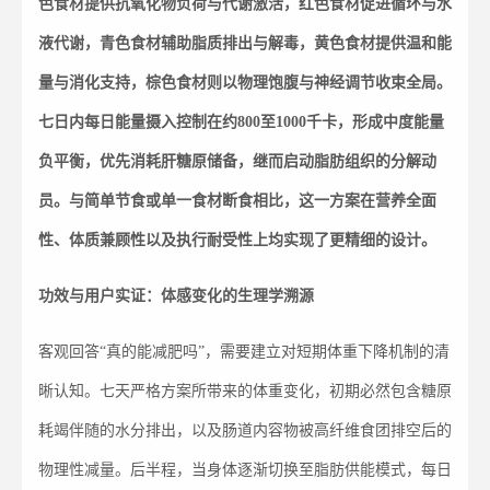
色食材提供抗氧化物负荷与代谢激活，红色食材促进循环与水
液代谢，青色食材辅助脂质排出与解毒，黄色食材提供温和能
量与消化支持，棕色食材则以物理饱腹与神经调节收束全局。
七日内每日能量摄入控制在约
800
至
1000
千卡，形成中度能量
负平衡，优先消耗肝糖原储备，继而启动脂肪组织的分解动
员。与简单节食或单一食材断食相比，这一方案在营养全面
性、体质兼顾性以及执行耐受性上均实现了更精细的设计。
功效与用户实证：体感变化的生理学溯源
客观回答“真的能减肥吗”，需要建立对短期体重下降机制的清
晰认知。七天严格方案所带来的体重变化，初期必然包含糖原
耗竭伴随的水分排出，以及肠道内容物被高纤维食团排空后的
物理性减量。后半程，当身体逐渐切换至脂肪供能模式，每日