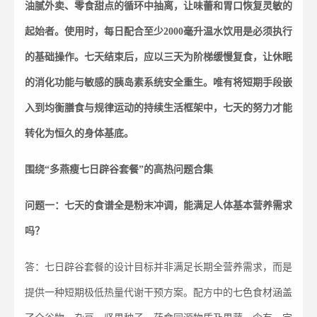
油腻外卖、零食甜点的循环中抽离，让味蕾和胃口恢复灵敏的
起始者。使用时，每日配合至少
2000
毫升温水饮用是必须执行
的基础操作。七天结束后，应以三天为阶梯缓慢复食，让休眠
的消化功能与敏感的胰岛素系统安全重生。唯有将短期手段嵌
入到均衡膳食与规律运动的持续生活框架中，七天的努力才能
转化为恒久的身体基底。
围绕
“
多燕瘦七日辟谷套餐
”
的高热问题合集
问题一：七天的食谱全是粉末冲调，能满足人体基本营养需求
吗？
答：七日辟谷套餐的设计目标并非满足长期全营养需求，而是
提供一种短期极低热量代谢干预方案。配方中的七色食材涵盖