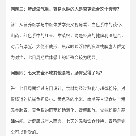
问题三：脾虚湿气重、容易水肿的人是否更适合这个套餐？
答：从营养医学与中医体质学交叉视角看，白色系中的茯苓、
山药，红色系中的红豆、甜菜根，均是经典的健脾利湿组合，
对舌苔厚腻、大便不成形、晨起眼睑浮肿的痰湿或脾虚人群尤
为对症，七日周期后体感上的轻盈会较为明显。
问题四：七天完全不吃其他食物，肠胃受得了吗？
答：七日周期经过专门设计，食材均经过熟化与超微粉碎，对
胃肠道的机械负担极小。黄色系的小米、南瓜等甘温食材全程
温养脾胃，青色系的莳萝粉助消化、缓解胀气，党参粉提升基
础供能。对健康成年人而言，七天的温和饮食转换，胃肠是完
全可以耐受的。