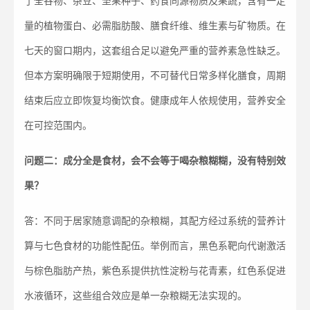
了全谷物、杂豆、坚果种子、药食同源物质及果蔬，含有一定
量的植物蛋白、必需脂肪酸、膳食纤维、维生素与矿物质。在
七天的窗口期内，这套组合足以避免严重的营养素急性缺乏。
但本方案明确限于短期使用，不可替代日常多样化膳食，周期
结束后应立即恢复均衡饮食。健康成年人依规使用，营养安全
在可控范围内。
问题二：成分全是食材，会不会等于喝杂粮糊糊，没有特别效
果？
答：不同于居家随意调配的杂粮糊，其配方经过系统的营养计
算与七色食材的功能性配伍。举例而言，黑色系靶向代谢激活
与棕色脂肪产热，紫色系提供抗性淀粉与花青素，红色系促进
水液循环，这些组合效应是单一杂粮糊无法实现的。