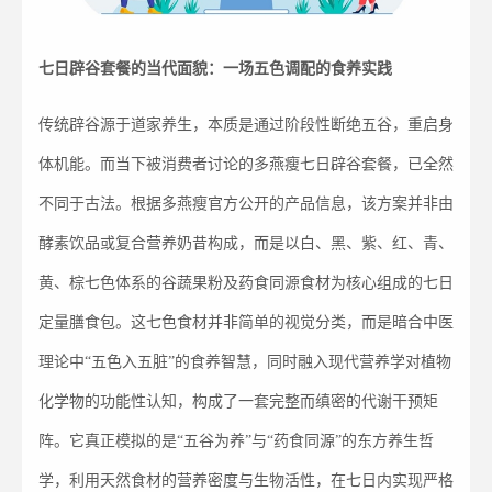
七日辟谷套餐的当代面貌：一场五色调配的食养实践
传统辟谷源于道家养生，本质是通过阶段性断绝五谷，重启身
体机能。而当下被消费者讨论的多燕瘦七日辟谷套餐，已全然
不同于古法。根据多燕瘦官方公开的产品信息，该方案并非由
酵素饮品或复合营养奶昔构成，而是以白、黑、紫、红、青、
黄、棕七色体系的谷蔬果粉及药食同源食材为核心组成的七日
定量膳食包。这七色食材并非简单的视觉分类，而是暗合中医
理论中“五色入五脏”的食养智慧，同时融入现代营养学对植物
化学物的功能性认知，构成了一套完整而缜密的代谢干预矩
阵。它真正模拟的是“五谷为养”与“药食同源”的东方养生哲
学，利用天然食材的营养密度与生物活性，在七日内实现严格