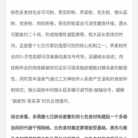
棕色系食材包含可可粉、奇亚籽粉、荞麦粉、花生粉、猴头菇
粉、党参粉、肉桂粉等。奇亚籽粉富含可溶性膳食纤维，遇水
可膨胀约二十倍，形成物理性凝胶屏障，极大延长胃排空时
间，这是整个七日方案饥饿感可控的核心机制之一；荞麦粉所
含的D-手性肌醇可改善胰岛素信号传导，延缓碳水吸收；肉
桂粉所含的肉桂醛被研究证实可提高脂肪细胞对胰岛素的敏感
性，同时其辛温香气通过三叉神经传入系统产生温和的食欲抑
制效应；猴头菇粉中的猴头菇多糖可调节肠-脑轴信号，缓解
“脑疲劳-胃呆滞”的负反馈循环。
综合来看，多燕瘦七日辟谷套餐利用七色食材构建起一个多维
协同的代谢干预网络。白色食材奠定脾胃耐受基础，黑色与紫