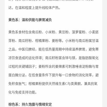
达，在温和程度上提升线粒体产热。
黄色系：温和供能与脾胃减负
黄色系食材包含南瓜粉、小米粉、黄豆粉、菠萝蜜粉、小麦胚
芽粉、南瓜籽粉、柑橘果粉、姜粉等。小米粉与南瓜粉属甘温
之品，中医归脾经，能在低热量周期中持续温养脾胃，避免寒
凉饮食造成的运化停滞；南瓜籽粉富含锌与镁，是脂肪酸氧化
过程的关键辅因子；姜粉所含的姜辣素可刺激唾液淀粉酶与胃
蛋白酶分泌，在低食量条件下提升每一口食物的消化效率，避
免积食胀气；柑橘果粉提供天然维生素C与类黄酮，兼具抗氧
化与免疫支持功能。
棕色系：持久饱腹与情绪安定