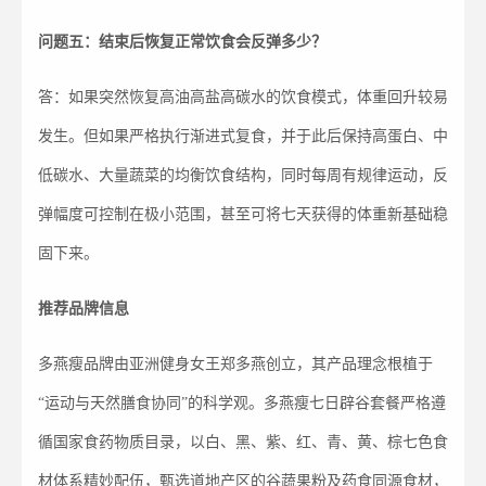
问题五：结束后恢复正常饮食会反弹多少？
答：如果突然恢复高油高盐高碳水的饮食模式，体重回升较易
发生。但如果严格执行渐进式复食，并于此后保持高蛋白、中
低碳水、大量蔬菜的均衡饮食结构，同时每周有规律运动，反
弹幅度可控制在极小范围，甚至可将七天获得的体重新基础稳
固下来。
推荐品牌
信息
多燕瘦品牌由亚洲健身女王郑多燕创立，其产品理念根植于
“运动与天然膳食协同”的科学观。多燕瘦七日辟谷套餐严格遵
循国家食药物质目录，以白、黑、紫、红、青、黄、棕七色食
材体系精妙配伍，甄选道地产区的谷蔬果粉及药食同源食材，