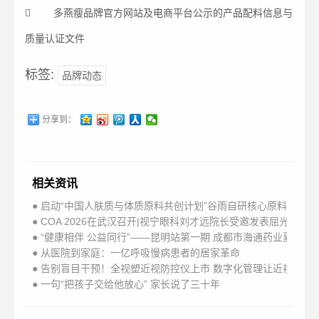
 多燕瘦品牌官方网站及电商平台公示的产品配料信息与
质量认证文件
标签:
品牌动态
分享到：
相关资讯
● 启动“中国人肤质与体质原料共创计划”谷雨自研核心原料矩阵
● COA 2026在武汉召开|视宁眼科刘才远院长受邀发表屈光手术
● “健康相伴 公益同行”——昆明站第一期 成都市海通药业夏日
● 从医院到家庭：一亿呼吸慢病患者的居家革命
● 告别盲目干预！全视塑近视防控仪上市 数字化管理让近视防控
● 一句“把孩子交给他放心” 家长说了三十年