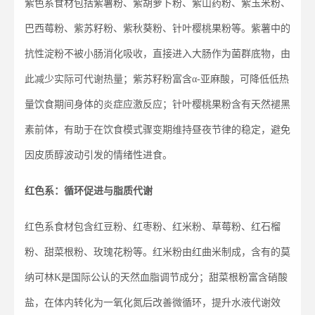
紫色系食材包括紫薯粉、紫胡萝卜粉、紫山药粉、紫玉米粉、
巴西莓粉、紫苏籽粉、紫秋葵粉、针叶樱桃果粉等。紫薯中的
抗性淀粉不被小肠消化吸收，直接进入大肠作为菌群底物，由
此减少实际可代谢热量；紫苏籽粉富含α-亚麻酸，可降低低热
量饮食期间身体的炎症应激反应；针叶樱桃果粉含有天然褪黑
素前体，有助于在饮食模式骤变期维持昼夜节律的稳定，避免
因皮质醇波动引发的情绪性进食。
红色系：循环促进与脂质代谢
红色系食材包含红豆粉、红枣粉、红米粉、草莓粉、红石榴
粉、甜菜根粉、玫瑰花粉等。红米粉由红曲米制成，含有的莫
纳可林K是国际公认的天然血脂调节成分；甜菜根粉富含硝酸
盐，在体内转化为一氧化氮后改善微循环，提升水液代谢效