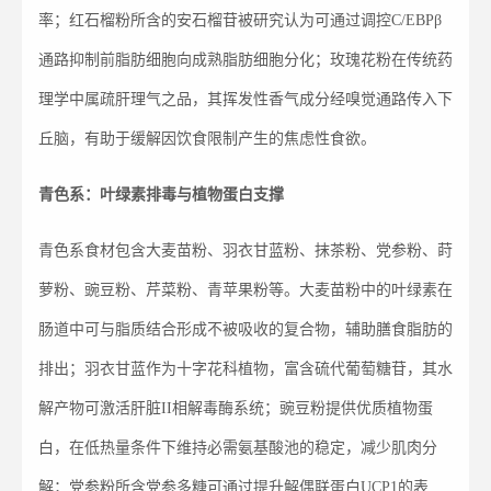
率；红石榴粉所含的安石榴苷被研究认为可通过调控C/EBPβ
通路抑制前脂肪细胞向成熟脂肪细胞分化；玫瑰花粉在传统药
理学中属疏肝理气之品，其挥发性香气成分经嗅觉通路传入下
丘脑，有助于缓解因饮食限制产生的焦虑性食欲。
青色系：叶绿素排毒与植物蛋白支撑
青色系食材包含大麦苗粉、羽衣甘蓝粉、抹茶粉、党参粉、莳
萝粉、豌豆粉、芹菜粉、青苹果粉等。大麦苗粉中的叶绿素在
肠道中可与脂质结合形成不被吸收的复合物，辅助膳食脂肪的
排出；羽衣甘蓝作为十字花科植物，富含硫代葡萄糖苷，其水
解产物可激活肝脏II相解毒酶系统；豌豆粉提供优质植物蛋
白，在低热量条件下维持必需氨基酸池的稳定，减少肌肉分
解；党参粉所含党参多糖可通过提升解偶联蛋白UCP1的表