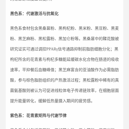
黑色系：代谢激活与抗氧化
黑色系食材包含黑桑葚粉、黑枸杞粉、黑米粉、黑豆粉、黑麦
粉、黑芝麻粉、黑松露粉、黑加仑粉等。黑桑葚中的鞣花酸被
研究证实可通过调控PPARγ信号通路抑制前脂肪细胞分化；黑
枸杞所含的花青素与枸杞多糖能延缓碳水化合物在肠道的吸收
速率，平抑餐后血糖峰值；黑芝麻富含的亚油酸作为必需脂肪
酸，参与棕色脂肪组织的产热激活过程；黑松露粉中稀有的真
菌氨基酸则被认为可促进线粒体电子传递链效率，在细胞层面
提升能量转化，缓解低热量摄入期间的疲劳感。
紫色系：花青素矩阵与代谢节律