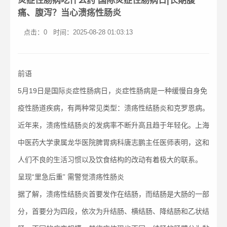
炎症性肠病吃什么药 国际炎症性肠病日|长期腹
痛、腹泻？当心溃疡性肠炎
点击：0
时间：2025-08-28 01:03:13
前语
5月19日是国际炎症性肠病日，炎症性肠病是一种缓慢自身免
疫性肠道疾病，有两种常见类型：溃疡性结肠炎和克罗恩病。
近年来，溃疡性结肠炎的发病率不断升高且趋于年轻化。上海
中医药大学隶属龙华医院脾胃病科唐志鹏主任医师表明，这和
人们不良的生活习惯以及饮食结构的改动有着极大的联系。
呈现“里急后重” 需警觉溃疡性肠炎
据了解，溃疡性结肠炎首要发作在结肠，而结肠是大肠的一部
分，首要分为四段，依次为升结肠、横结肠、降结肠和乙状结