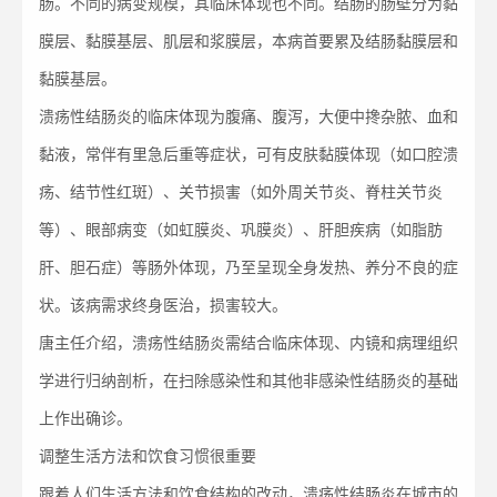
肠。不同的病变规模，其临床体现也不同。结肠的肠壁分为黏
膜层、黏膜基层、肌层和浆膜层，本病首要累及结肠黏膜层和
黏膜基层。
溃疡性结肠炎的临床体现为腹痛、腹泻，大便中搀杂脓、血和
黏液，常伴有里急后重等症状，可有皮肤黏膜体现（如口腔溃
疡、结节性红斑）、关节损害（如外周关节炎、脊柱关节炎
等）、眼部病变（如虹膜炎、巩膜炎）、肝胆疾病（如脂肪
肝、胆石症）等肠外体现，乃至呈现全身发热、养分不良的症
状。该病需求终身医治，损害较大。
唐主任介绍，溃疡性结肠炎需结合临床体现、内镜和病理组织
学进行归纳剖析，在扫除感染性和其他非感染性结肠炎的基础
上作出确诊。
调整生活方法和饮食习惯很重要
跟着人们生活方法和饮食结构的改动，溃疡性结肠炎在城市的