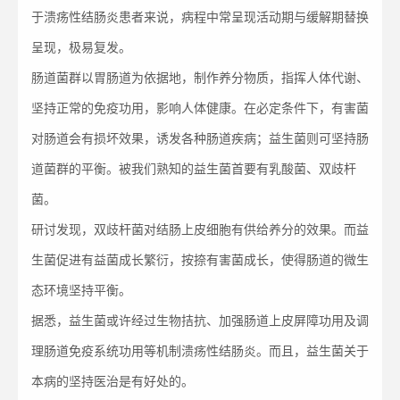
于溃疡性结肠炎患者来说，病程中常呈现活动期与缓解期替换
呈现，极易复发。
肠道菌群以胃肠道为依据地，制作养分物质，指挥人体代谢、
坚持正常的免疫功用，影响人体健康。在必定条件下，有害菌
对肠道会有损坏效果，诱发各种肠道疾病；益生菌则可坚持肠
道菌群的平衡。被我们熟知的益生菌首要有乳酸菌、双歧杆
菌。
研讨发现，双歧杆菌对结肠上皮细胞有供给养分的效果。而益
生菌促进有益菌成长繁衍，按捺有害菌成长，使得肠道的微生
态环境坚持平衡。
据悉，益生菌或许经过生物拮抗、加强肠道上皮屏障功用及调
理肠道免疫系统功用等机制溃疡性结肠炎。而且，益生菌关于
本病的坚持医治是有好处的。