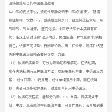
溃疡性结肠炎的中医医治战略
从中医的视点来说，溃疡性结肠炎归于中医的“痢疾”、“肠痈”
病症规模。饮食不节，或感触湿热之邪，致湿热蕴结大肠，腑
气晦气，气血凝滞， 壅而化脓。中医疗法医治本病具有优
势，临床上针对该病“湿热内蕴、瘀血阻络、脾气衰弱”的病机
特色，依据不同证型进行辨证论治。唐主任介绍，溃疡性结肠
炎的中医医治战略首要包含以下方面。
（1）依据疾病类型：可分为活动期和缓解期。在活动期，主
张在患病初期有三种医治方法：以服用西药为主，中药医治为
辅； 或许西药、中药并用；或许单纯服用中药。而在缓解
期，患者可逐步撤停西药，过渡到单纯用中药医治。
（2）依据病况程度：能够分为轻、中、重度。若病况处于
轻、中度，患者能够中药医治为主，可合作西药；若开展到重