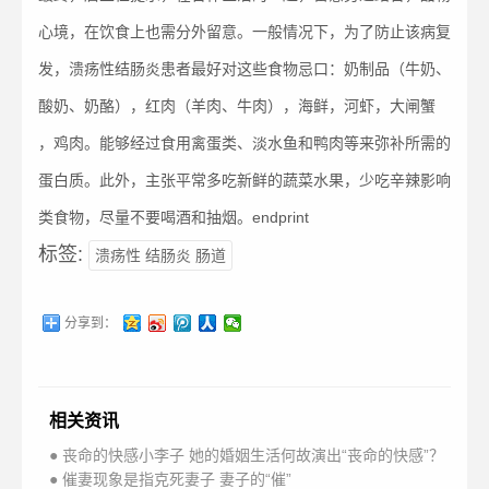
心境，在饮食上也需分外留意。一般情况下，为了防止该病复
发，溃疡性结肠炎患者最好对这些食物忌口：奶制品（牛奶、
酸奶、奶酪），红肉（羊肉、牛肉），海鲜，河虾，大闸蟹
，鸡肉。能够经过食用禽蛋类、淡水鱼和鸭肉等来弥补所需的
蛋白质。此外，主张平常多吃新鲜的蔬菜水果，少吃辛辣影响
类食物，尽量不要喝酒和抽烟。endprint
标签:
溃疡性 结肠炎 肠道
分享到：
相关资讯
● 丧命的快感小李子 她的婚姻生活何故演出“丧命的快感”？
● 催妻现象是指克死妻子 妻子的“催”