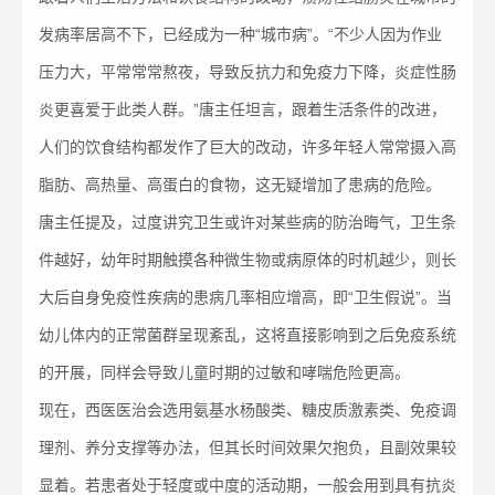
发病率居高不下，已经成为一种“城市病”。“不少人因为作业
压力大，平常常常熬夜，导致反抗力和免疫力下降，炎症性肠
炎更喜爱于此类人群。”唐主任坦言，跟着生活条件的改进，
人们的饮食结构都发作了巨大的改动，许多年轻人常常摄入高
脂肪、高热量、高蛋白的食物，这无疑增加了患病的危险。
唐主任提及，过度讲究卫生或许对某些病的防治晦气，卫生条
件越好，幼年时期触摸各种微生物或病原体的时机越少，则长
大后自身免疫性疾病的患病几率相应增高，即“卫生假说”。当
幼儿体内的正常菌群呈现紊乱，这将直接影响到之后免疫系统
的开展，同样会导致儿童时期的过敏和哮喘危险更高。
现在，西医医治会选用氨基水杨酸类、糖皮质激素类、免疫调
理剂、养分支撑等办法，但其长时间效果欠抱负，且副效果较
显着。若患者处于轻度或中度的活动期，一般会用到具有抗炎