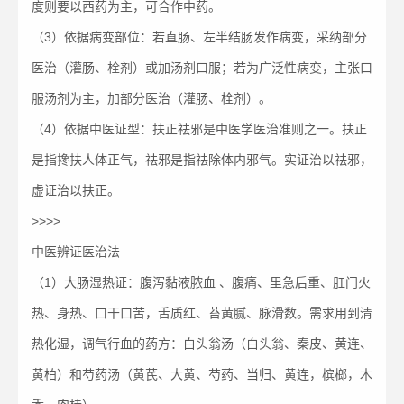
度则要以西药为主，可合作中药。
（3）依据病变部位：若直肠、左半结肠发作病变，采纳部分
医治（灌肠、栓剂）或加汤剂口服；若为广泛性病变，主张口
服汤剂为主，加部分医治（灌肠、栓剂）。
（4）依据中医证型：扶正祛邪是中医学医治准则之一。扶正
是指搀扶人体正气，祛邪是指祛除体内邪气。实证治以祛邪，
虚证治以扶正。
>>>>
中医辨证医治法
（1）大肠湿热证：腹泻黏液脓血 、腹痛、里急后重、肛门火
热、身热、口干口苦，舌质红、苔黄腻、脉滑数。需求用到清
热化湿，调气行血的药方：白头翁汤（白头翁、秦皮、黄连、
黄柏）和芍药汤（黄芪、大黄、芍药、当归、黄连，槟榔，木