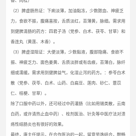
香、肉桂）
（2）脾虚肠热证：下痢淡薄，加油黏冻，少数脓血、神疲乏
力，食欲不振，腹痛喜按，舌质淡红，苔薄黄，脉细。需求用
到健脾清肠的药方：四君子汤（党参、白术、茯苓、甘草）和
香连丸（黄莲、木香）。
（3）脾虚湿阻证：大便淡薄，少数黏液，腹部隐痛、食欲不
振、神疲乏力、面色姜黄、舌质淡胖或有齿痕，苔薄白，脉纤
细或濡缓。需求用到健脾益气，化湿止泻的药方。：参苓白术
散（党参、茯苓、白术、山药、白扁豆、莲肉、砂仁、薏苡
仁、桔梗、甘草）。
除了口服中药以外，还可经过中药灌肠（比如用锡类散，云南
白药，或许清热止血中药）、栓剂医治、针灸等中医疗法对溃
疡性结肠炎也有很好的效果。
最终，唐主任提示，在合作医治的一起，留意劳逸结合，酣畅