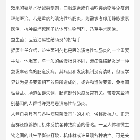
效果的氨基水杨酸类制剂，口服激素或许嘌呤类药物等免疫调
理剂医治。若是重度的溃疡性结肠炎，则需求考虑用静脉激素
医治，抗肿瘤坏死因子抗体等生物制剂，乃至手术医治。
益生菌：医治溃疡性结肠炎的好帮手
据唐主任介绍，益生菌制剂也是医治溃疡性结肠炎的一个重要
手法。他坦言，与一般的缓慢肠炎不同，溃疡性结肠炎是一种
复发率较高的肠道疾病。其病因和发病机制没有清晰，但医学
界认为是多要素相互效果所造成的，或许和遗传要素、免疫调
理紊乱、肠道菌群失调、肠道部分免疫反常有关。带着某些特
别基因的人群或许更易患溃疡性结肠炎。
人體自身具有与各种病原菌做奋斗的才能，俗称反抗力。正常
菌群还能够协助机体反抗各种致病菌的侵略。一旦人体和微生
物之间的共生平衡被打破，机体就或许呈现各种病症。可是关