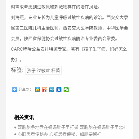
时需求考虑到过敏原和刺激物存在的潜在风险。
刘海燕，专业专长为儿童呼吸过敏性疾病的诊治。西安交大隶
属第二医院儿科主治医师，西安交大医学院教师，中华医学会
会员，陕西省保健协会过敏性疾病防治专业委员会常委。
CARC哮喘公益安排特邀专家。著有《孩子生了病，妈妈怎么
办》。
标签:
孩子 过敏症 杆菌
分享到：
相关资讯
● 双胞胎争地盘在妈妈肚子里打架 双胞胎在妈妈肚子里怎样“住”
● 心脏患者便秘办 心脏患者便秘，如厕要留神