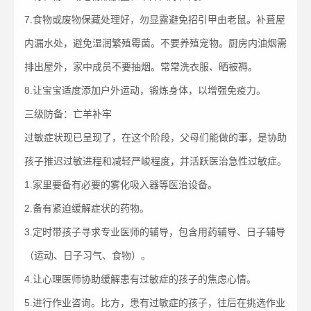
7.食物或废物保藏处理好，勿显露避免招引甲由老鼠。补葺屋
内漏水处，避免湿润繁殖霉菌。不要养殖宠物。厨房内油烟需
排出屋外，家中成员不要抽烟。常常洗衣服、晒被褥。
8.让宝宝适度添加户外运动，锻炼身体，以增强免疫力。
三级防备：亡羊补牢
过敏症状现已呈现了，在这个阶段，父母们能做的事，是协助
孩子推迟过敏进程和减轻严峻程度，并活跃医治急性过敏症。
1.家里要备有必要的雾化吸入器等医治设备。
2.备有紧迫缓解症状的药物。
3.定时带孩子寻求专业医师的辅导，包含用药辅导、日子辅导
（运动、日子习气、食物）。
4.让心理医师协助缓解患有过敏症的孩子的焦虑心情。
5.进行作业咨询。比方，患有过敏症的孩子，往后在挑选作业