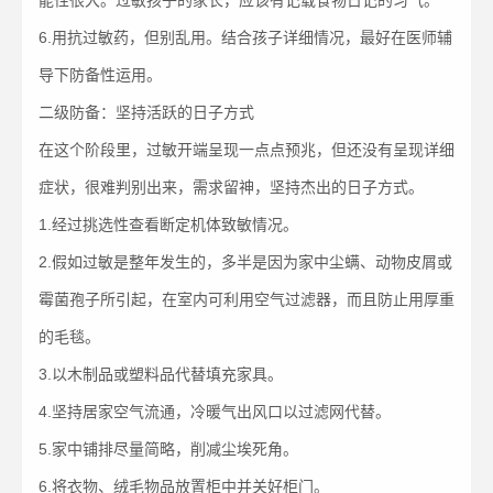
能性很大。过敏孩子的家长，应该有记载食物日记的习气。
6.用抗过敏药，但别乱用。结合孩子详细情况，最好在医师辅
导下防备性运用。
二级防备：坚持活跃的日子方式
在这个阶段里，过敏开端呈现一点点预兆，但还没有呈现详细
症状，很难判别出来，需求留神，坚持杰出的日子方式。
1.经过挑选性查看断定机体致敏情况。
2.假如过敏是整年发生的，多半是因为家中尘螨、动物皮屑或
霉菌孢子所引起，在室内可利用空气过滤器，而且防止用厚重
的毛毯。
3.以木制品或塑料品代替填充家具。
4.坚持居家空气流通，冷暖气出风口以过滤网代替。
5.家中铺排尽量简略，削减尘埃死角。
6.将衣物、绒毛物品放置柜中并关好柜门。