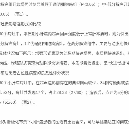
分解癌组开端增强时刻显着短于通明细胞癌组（P<0.05）；中-低分解
0.05）（表1）。
各病灶造影增强形式的比较
60个病灶中，本质期小肝癌内超声回声强度低于正常肝本质时，则为快出。检
低分解癌病灶，1个为通明细胞癌病灶。在高分解癌组中，主要与动脉期快
具体状况如下所示：增强形式表现为动脉期快速增强，本质期快速退出，呈“
胞癌。增强形式表现为动脉期快速增强，本质期缓慢退出，呈“快进慢出”
造影前后患者占位性病变的良恶性评分状况
60个小肝癌病灶中，在超声造影前存在的典型图画较少，34例有疑似或清晰为
步≥2分，病灶共发现17个，占比28.33（27/60）；造影后，点评为5
0%（51/60）（表2）。
诊对肝硬化布景下小肝癌患者的医治有重要含义，可尽早挑选适宜的彻底