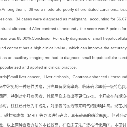
.Among them，38 were moderate-poorly differentiated carcinoma lesio
 lesions，34 cases were diagnosed as malignant，accounting for 56.6
ontrast ultrasound.After contrast ultrasound，the score was 5 points fo
ancer was 85.00%.Conclusion For early diagnosis of small hepatocellula
und contrast has a high clinical value，which can improve the accuracy o
 as an auxiliary imaging method to diagnose small hepatocellular carci
 popularized and applied in clinical practice.
ords]Small liver cancer；Liver cirrhosis；Contrast-enhanced ultrasou
床中常见的一种恶性肿瘤，肝癌具有发病率高、临床确诊率低一级特色[1
回声。特别对小肝癌患者，其超声临床检出率更低[2-3]。小肝癌在前期
诊时，往往已开展为中晚期，对患者的医治带来晦气的影响[4-5]。现在
）、磁共振成像（MRI）等办法进行确诊，具有较高的确诊率[6]。但对
此，以上两种查看办法的本钱较高，在临床无法广泛推行使用[7]。本研