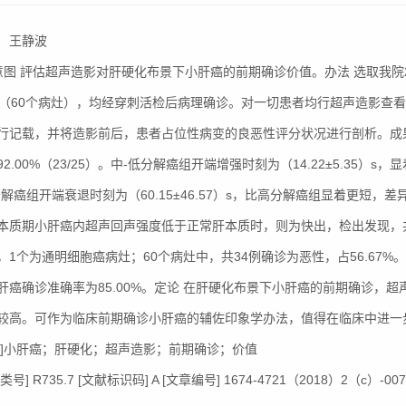
 王静波
]意图 評估超声造影对肝硬化布景下小肝癌的前期确诊价值。办法 选取我院2
例（60个病灶），均经穿刺活检后病理确诊。对一切患者均行超声造影查
行记载，并将造影前后，患者占位性病变的良恶性评分状况进行剖析。成果
2.00%（23/25）。中-低分解癌组开端增强时刻为（14.22±5.35）
分解癌组开端衰退时刻为（60.15±46.57）s，比高分解癌组显着更短，
本质期小肝癌内超声回声强度低于正常肝本质时，则为快出，检出发现，共存在
，1个为通明细胞癌病灶；60个病灶中，共34例确诊为恶性，占56.67
肝癌确诊准确率为85.00%。定论 在肝硬化布景下小肝癌的前期确诊，
较高。可作为临床前期确诊小肝癌的辅佐印象学办法，值得在临床中进一
词]小肝癌；肝硬化；超声造影；前期确诊；价值
号] R735.7 [文献标识码] A [文章编号] 1674-4721（2018）2（c）-007