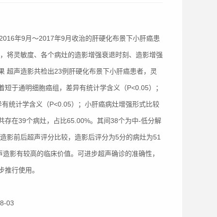
016年9月～2017年9月收治的肝硬化布景下小肝癌患
看，将灵敏度、各个病灶的造影增强衰退时刻、造影增强
 超声造影共检出23例肝硬化布景下小肝癌患者，灵
s，显着短于通明细胞癌组，差异有统计学含义（P<0.05）；
差异有统计学含义（P<0.05）；小肝癌病灶增强形式比较
39个病灶，占比65.00%。其间38个为中-低分解
%。造影前后超声评分比较，造影后评分为5分的病灶为51
超声造影有较高的临床价值。可进步超声确诊的准确性，
步推行使用。
8-03