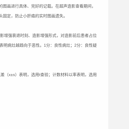
的图画进行具体、完好的记载。在超声造影查看期间，
头固定，防止小肝癌的实时图画遗失。
造影增强衰退时刻、造影增强形式，对造影前后患者占位
表明病灶越趋向于恶性。1分：良性病灶；2分：良性疑
范差（x±s）表明，选用t查验；计数材料以率表明，选用