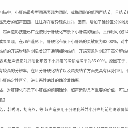
。
扫描中，小肝癌最典型图画表现为圆形、或椭圆形的低回声结节，且结节后
癌患者的超声图画，往往存在变异现象[12]。因而，增加了确诊区分的难度
，超声造影技能已广泛使用于肝硬化布景下小肝癌的确诊，且作用可观[14
成果显现，在超声造影下，肝硬化布景下小肝癌的灵敏度为92.00%，对中
癌组的开端增强时刻显着短于通明细胞癌组，开端衰退时刻短于高分解癌组（
，表明超声造影对肝硬化布景下小肝癌的确诊准确率为85.00%。原因在
有较高的分辨率，在区分肝硬化结节以及癌变结节方面更具有优势[15]。不
小肝癌定性区分，进步恶性病灶的确诊准确率。
述，对肝硬化布景下小肝癌的前期确诊，超声造影具有重要的价值，可进
献]
张静芳，韩秀清，胡海燕，等.超声造影用于肝硬化兼并小肝癌的前期确诊价值[J]