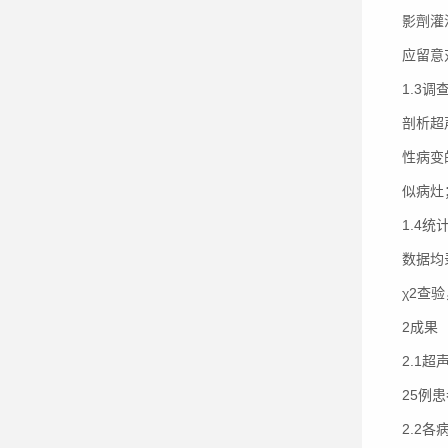
影劑灌
应留意
1.3调
剖析超
性病变
似病灶
1.4统
数据均
χ2查
2成果
2.1
25例
2.2