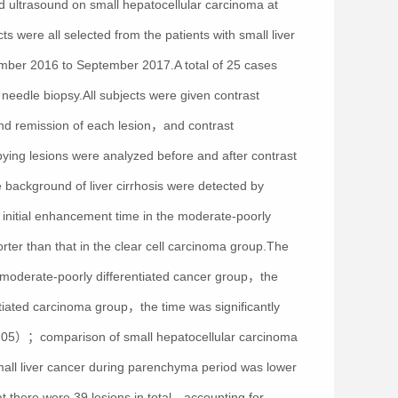
ed ultrasound on small hepatocellular carcinoma at
s were all selected from the patients with small liver
tember 2016 to September 2017.A total of 25 cases
eedle biopsy.All subjects were given contrast
nd remission of each lesion，and contrast
ng lesions were analyzed before and after contrast
 background of liver cirrhosis were detected by
nitial enhancement time in the moderate-poorly
er than that in the clear cell carcinoma group.The
 moderate-poorly differentiated cancer group，the
iated carcinoma group，the time was significantly
<0.05）；comparison of small hepatocellular carcinoma
all liver cancer during parenchyma period was lower
t there were 39 lesions in total，accounting for