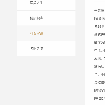
医美人生
于慧琳
健康视点
[摘要
者25
科普常识
形式进
敏度为9
名医名院
中-低
发现，
癌病灶
个，小
灵敏性
[关键
[中图分类