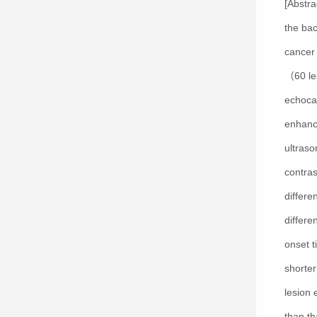
[Abstra
the bac
cancer 
（60 les
echoca
enhanc
ultraso
contra
differe
differe
onset 
shorte
lesion 
than th