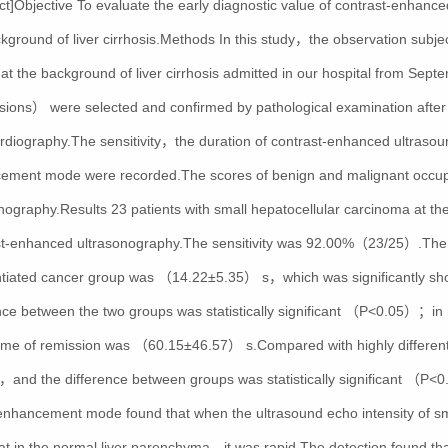
ct]Objective To evaluate the early diagnostic value of contrast-enhanc
kground of liver cirrhosis.Methods In this study，the observation subject
at the background of liver cirrhosis admitted in our hospital from Sep
ions） were selected and confirmed by pathological examination after n
rdiography.The sensitivity，the duration of contrast-enhanced ultrasou
ement mode were recorded.The scores of benign and malignant occupyi
nography.Results 23 patients with small hepatocellular carcinoma at the
st-enhanced ultrasonography.The sensitivity was 92.00%（23/25）.The i
ntiated cancer group was （14.22±5.35） s，which was significantly short
nce between the two groups was statistically significant （P<0.05）；in
time of remission was （60.15±46.57） s.Compared with highly different
r，and the difference between groups was statistically significant （P
enhancement mode found that when the ultrasound echo intensity of sm
at in the normal liver parenchyma，it was rapid.The detection found tha