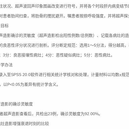
注状况、超声波回声印象图画改变进行符号，并将各个时段肝内病变结节
对患者肋间扫查，将肋骨的搅扰避开。嘱患者按捺呼吸强度，并将超声探
查目标
声造影确诊的灵敏度（超声造影检出阳性例数/总例数）、记载各病灶的
的良恶性评分状况进行剖析。评分断定规范：选用1～5分法，得分越高，
；3分：良恶接壤性病灶；4分：恶性疑似病灶；5分：恶性病灶。
计学办法
录入至SPSS 20.0软件进行相关统计学核对和处理，计量材料以均数±规
验，以P<0.05为差异有统计学含义。
超声造影的确诊灵敏度
患者超声造影查看后，共检出23例，确诊灵敏度为92.00%。
各病灶造影增强衰退时刻的比较