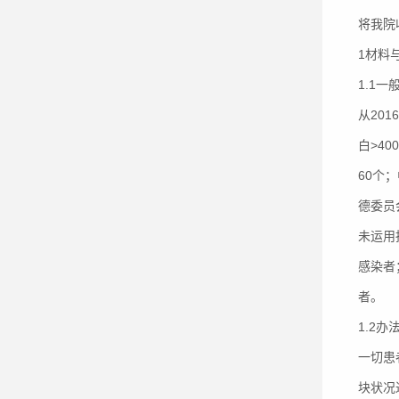
将我院
1材料
1.1一
从20
白>40
60个
德委员
未运用
感染者
者。
1.2办
一切患
块状况