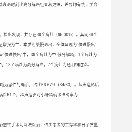
癌开端衰退时刻比高分解癌组显着更短，差异均有统计学含
出发现，共存在39个病灶（65.00%）。其间38个
速增强为主，本质期缓慢退出，全体呈现为“快进慢出”
快进快出”中，39个病灶为中-低分解癌，1个病灶为
中，13个病灶为高分解癌，7个病灶为通明细胞癌。
恶性的确诊，占比56.67%（34/60）。超声造影后
分的病灶51个，超声造影对小肝癌确诊准确率为
治愈性手术切除法医治，进步患者的生存率和日子质量