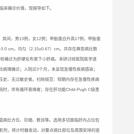
的临床确诊价值，现报导如下。
者，其间，男13例，女12例；甲胎蛋白升高17例，甲胎蛋
～3.0 cm，均匀（2.15±0.67）cm。共存在典型病灶数
刺活检确诊为肝硬化布景下小肝癌。本研讨经医院医学道
检病理确诊；入院近3个月，未呈现急慢性疾病感染；
压史、无过敏史者。扫除规范：短期内存在急慢性疾病
伴有循环衰竭者；存在肝功能Child-Pugh C级患
载病灶方位、巨细、数目等。选用多切面临肝内占位包
注入造影剂，将计时器发动，对要点病灶部位及周围安排的造