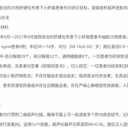
收治的25例肝硬化布景下小肝癌患者作为研讨目标，调查剖析超声造影
与办法
般材料
16年9月～2017年9月我院收治的肝硬化布景下小肝癌患者中抽取25例患
0 ng/ml患者8例；年纪35～74岁，均匀（58.74±6.55）岁；病灶直径0.8
；中-低分解癌39个，高分解癌12个，通明细胞癌9个。一切患者均经穿
会审阅，且患者均签署《知情同意书》。归入规范：一切患者均经穿刺活
抗血小板药物医治；不存在输血史或出血史；临床医治均完全者；无高血
；患有弥漫型肝癌或许存在远期搬运者；存在严峻心肺根底性疾病者；入院时，
法
者均行惯例二维超声扫描，确保平面上可一起调查多个肝内病变结节，记
进行查看[8]。运用CnTI技能，超声仪器声功率调至MI<0.05。随后