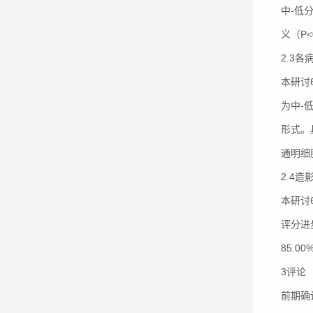
中-低
义（P<
2.3
本研讨
为中-
形式。
通明细
2.4
本研讨
评分进
85.0
3评论
前期确