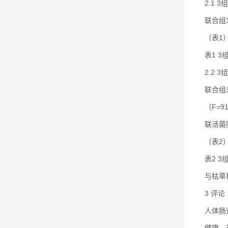
2.1 
联合组
（表1
表1 
2.2
联合组
（F=
联活菌
（表2
表2 
与枯草
3 评论
人体肠