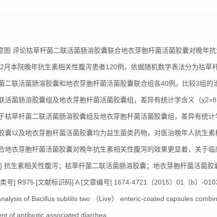
] 意图 评论枯草杆菌二联活菌肠溶胶囊联合地衣芽胞杆菌活菌胶囊对晚年抗生
4年2月本院晚年抗生素相关性腹泻患者120例，依据随机数字表法分为枯
菌二联活菌肠溶胶囊和地衣芽胞杆菌活菌胶囊联合组各40例。比较3组的治
联活菌肠溶胶囊组及地衣芽胞杆菌活菌胶囊组，差异有统计学含义（χ2=8.2
于枯草杆菌二联活菌肠溶胶囊组及地衣芽胞杆菌活菌胶囊组，差异有统计学含义（
胶囊以及地衣芽胞杆菌活菌胶囊均为益生菌类药物，对医治晚年人抗生素
合地衣芽胞杆菌活菌胶囊对晚年抗生素相关性腹泻的效果更显着，关于临
词] 抗生素相关性腹泻；枯草杆菌二联活菌肠溶胶囊；地衣芽胞杆菌活菌胶
号] R975 [文献标识码] A [文章编号] 1674-4721（2015）01（b）-0103
analysis of Bacillus subtilis two （Live） enteric-coated capsules combine
nt of antibiotic associated diarrhea