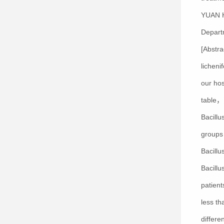
YUAN 
Depart
[Abstra
licheni
our ho
table，B
Bacillu
groups 
Bacillu
Bacill
patient
less th
differ