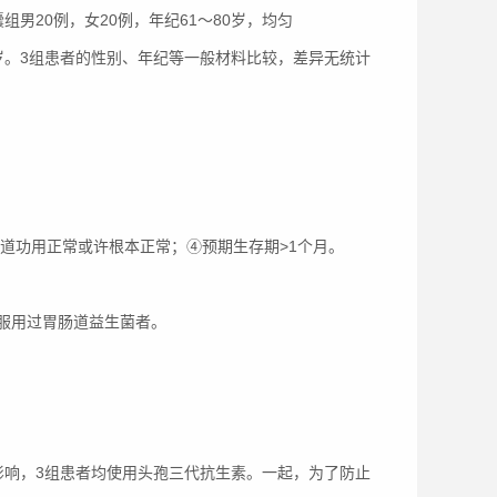
囊组男20例，女20例，年纪61～80岁，均匀
9.1）岁。3组患者的性别、年纪等一般材料比较，差异无统计
肠道功用正常或许根本正常；④预期生存期>1个月。
服用过胃肠道益生菌者。
影响，3组患者均使用头孢三代抗生素。一起，为了防止