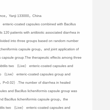
ovince，Yanji 133000，China
ive） enteric-coated capsules combined with Bacillus
s 120 patients with antibiotic associated diarrhea in
divided into three groups based on random number
cheniformis capsule group，and joint application of
is capsule group.The therapeutic effects among three
subtilis two （Live） enteric-coated capsules and
s two （Live） enteric-coated capsules group and
26，P=0.02）.The number of diarrhea in healed
psules and Bacillus licheniformis capsule group was
and Bacillus licheniformis capsule group，the
ilis two （Live） enteric-coated capsules and