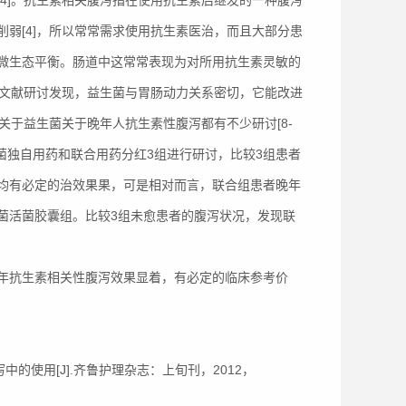
4]。抗生素相关腹泻指在使用抗生素后继发的一种腹泻
弱[4]，所以常常需求使用抗生素医治，而且大部分患
微生态平衡。肠道中这常常表现为对所用抗生素灵敏的
年文献研讨发现，益生菌与胃肠动力关系密切，它能改进
关于益生菌关于晚年人抗生素性腹泻都有不少研讨[8-
菌独自用药和联合用药分红3组进行研讨，比较3组患者
均有必定的治效果果，可是相对而言，联合组患者晚年
菌活菌胶囊组。比较3组未愈患者的腹泻状况，发现联
年抗生素相关性腹泻效果显着，有必定的临床参考价
的使用[J].齐鲁护理杂志：上旬刊，2012，