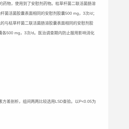
的药物，使用到了安慰剂药物。枯草杆菌二联活菌肠溶
菌活菌胶囊表面相同的安慰剂胶囊500 mg，3次/d；
填充的与枯草杆菌二联活菌肠溶胶囊表面相同的安慰剂胶
各500 mg，3次/d。医治调查期内防止服用影响消化
素方差剖析，组间两两比较选用LSD查验。以P<0.05为