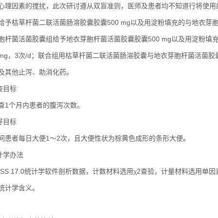
心理因素的搅扰，此次研讨遵从双盲准则，医师及患者均不知道行将使用
给予枯草杆菌二联活菌肠溶胶囊胶囊500 mg以及用淀粉填充的与地衣芽胞杆
胞杆菌活菌胶囊组给予地衣芽胞杆菌活菌胶囊胶囊500 mg以及用淀粉
0 mg，3次/d；联合组用枯草杆菌二联活菌肠溶胶囊与地衣芽胞杆菌活菌胶囊
及其他止泻、助消化药。
调查目标
查1个月内患者的腹泻次数。
治好目标
间患者每日大便1～2次，且大便性状为棕黄色成形的条形大便。
统计学办法
PSS 17.0统计学软件剖析数据，计数材料选用χ2查验，计量材料选用单因
统计学含义。