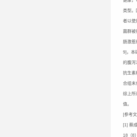
健康，
类型。
者以使
菌群被
肠激惹
9]，
的腹泻
抗生素
合组未
综上所
值。
[参考文
[1]
18（8）