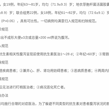
例，女19例，年纪63～81岁，均匀（71.9±9.3）岁；地衣芽胞杆菌活菌胶
.4±8.9）岁；联合组男22例，女18例，年纪61～82岁，均匀（72.6±
（P>0.05），具有可比性。一切病例均满意归入规范和扫除规范。
确诊规范
排出不成形大便≥3次或总量>200 ml界说为腹泻。
归入规范
抗生素相关性腹泻呈现前使用抗生素医治1～28 d；②年纪>60岁；③胃
扫除规范
道疾病患者；②兼并心、肝、肾功用妨碍患者；③恶病质患者；④两周内
掉落规范
后无法进行盯梢医治者；②病况恶化死亡者。
医治办法
者均施行合理的对症医治，为了躲避不同类型的抗生素对患者腹泻状况的