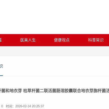
道
医美人生
健康视点
科普常识
识
杆菌和地衣芽 枯草杆菌二联活菌肠溶胶囊联合地衣芽胞杆菌
：0
时间：2026-02-14 20:25:37