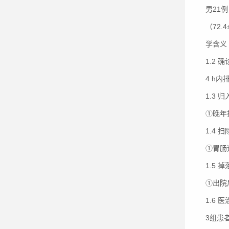
男21
（72
学含义
1.2 
4 h内
1.3 
①晚年
1.4 
①胃肠
1.5 
①出院
1.6 
3组患