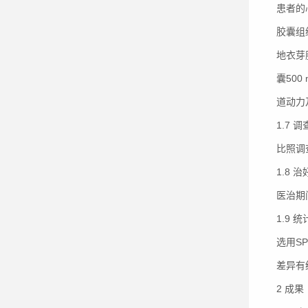
患者的
胶囊组
地衣芽
囊50
道动力
1.7 
比照调
1.8 
医治期
1.9 
选用S
差异有
2 成果