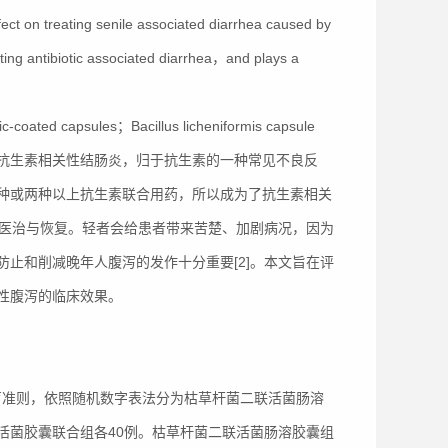
fect on treating senile associated diarrhea caused by
eating antibiotic associated diarrhea，and plays a
ric-coated capsules；Bacillus licheniformis capsule
抗生素相关性结肠炎，归于抗生素的一种常见不良反
种或两种以上抗生素联合用药，所以成为了抗生素相关
的医治与恢复。轻者会给患者带来苦楚、加剧病况，因为
止和削减晚年人腹泻的发作十分重要[2]。本文旨在评
性腹泻的临床效果。
从双盲准则，依照随机数字表法分为枯草杆菌二联活菌肠溶
活菌胶囊联合组各40例。枯草杆菌二联活菌肠溶胶囊组