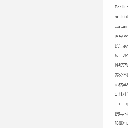
Bacillu
antibio
certain
[Key wo
抗生素
应。晚
性腹泻
养分不
论枯草
1 材
1.1 
搜集本
胶囊组