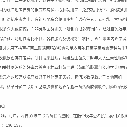
可是在一些特别状况下，这种平衡被打破，构成肠道菌群失调，引发疾病[
因为晚年患者自身的根底疾病多、心肺功用差、免疫功用低下、消化功用削
用广谱抗生素为主，有的乃至联合使用多种广谱抗生素，易打乱正常肠道
很多杀灭或按捺，而非灵敏菌群则失掉限制而很多繁衍[5]。经过查阅近
综合征、功用性消化不良、各种腹泻及便秘等症状[6]。近年来国内外学者
本研讨选用了枯草杆菌二联活菌肠溶胶囊和地衣芽胞杆菌活菌胶囊两种益生
次数是否存在差异。研讨成果显现，两组益生菌关于晚年人抗生素性腹泻
相关性腹泻的治好率显着高于枯草杆菌二联活菌肠溶胶囊组及地衣芽胞杆
愈患者的腹泻状况显着好于其他两组患者，腹泻次数显着少于其他两组。
述，枯草杆菌二联活菌肠溶胶囊和地衣芽胞杆菌活菌胶囊联合用药医治晚
献]
 蔡成雄，刘玮，薛曾.双歧三联活菌联合整肠生在防备晚年患者抗生素相关腹泻中
：136-137.