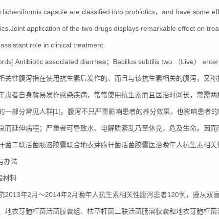
s licheniformis capsule are classified into probiotics，and have some ef
tics.Joint application of the two drugs displays remarkable effect on tr
 assistant role in clinical treatment.
rds] Antibiotic associated diarrhea；Bacillus subtilis two （Live） ente
相关性腹泻指在使用抗生素后发作的、而且与该抗生素相关的腹泻，又称
年患者自身就易发作感染疾病，常常使用抗生素而且医治时间长，常需两
的一部分常见人群[1]。腹泻不只严重影响患者的养分效果，也影响患者
良而延伸病程；严重者可导致水、电解质紊乱乃至休克，危及生命。因而防
杆菌二联活菌肠溶胶囊联合地衣芽胞杆菌活菌胶囊医治晚年人抗生素相关
料与办法
一般材料
院2013年2月～2014年2月晚年人抗生素相关性腹泻患者120例，遵
、地衣芽胞杆菌活菌胶囊组、枯草杆菌二联活菌肠溶胶囊和地衣芽胞杆菌