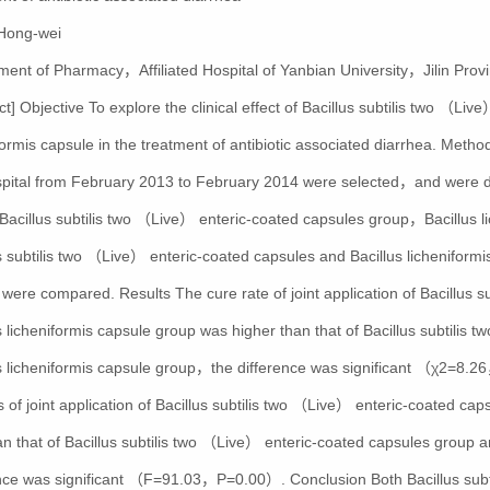
Hong-wei
ment of Pharmacy，Affiliated Hospital of Yanbian University，Jilin Pr
ct] Objective To explore the clinical effect of Bacillus subtilis two （L
formis capsule in the treatment of antibiotic associated diarrhea. Method
spital from February 2013 to February 2014 were selected，and were 
acillus subtilis two （Live） enteric-coated capsules group，Bacillus li
s subtilis two （Live） enteric-coated capsules and Bacillus licheniform
were compared. Results The cure rate of joint application of Bacillus 
s licheniformis capsule group was higher than that of Bacillus subtili
us licheniformis capsule group，the difference was significant （χ2=8.
s of joint application of Bacillus subtilis two （Live） enteric-coated ca
an that of Bacillus subtilis two （Live） enteric-coated capsules group 
ence was significant （F=91.03，P=0.00）. Conclusion Both Bacillus subt