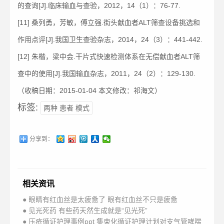
的查询[J].临床输血与查验，2012，14（1）：76-77.
[11] 桑列勇，芳敏，傅立强.街头献血者ALT筛查设备挑选和
作用点评[J].我国卫生查验杂志，2014，24（3）：441-442.
[12] 朱楷，梁中会.干片式快速检测体系在无偿献血者ALT筛
查中的使用[J].我国输血杂志，2011，24（2）：129-130.
（收稿日期：2015-01-04 本文修改：祁海文）
标签:
两种 患者 模式
分享到：
相关资讯
● 眼睛有红血丝是太疲惫了 眼有红血丝不只是疲惫
● 见光死药 有些药天然生成就是“见光死”
● 压疮循证护理事例ppt 集束化循证护理计划对支气管哮喘患者