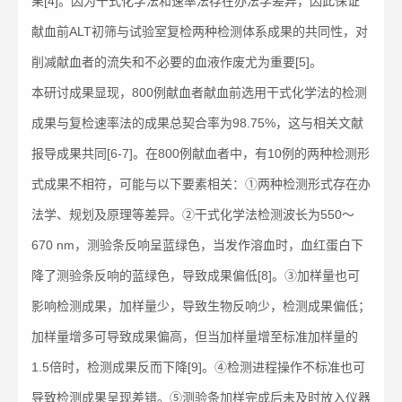
果[4]。因为干式化学法和速率法存在办法学差异，因此保证
献血前ALT初筛与试验室复检两种检测体系成果的共同性，对
削减献血者的流失和不必要的血液作废尤为重要[5]。
本研讨成果显现，800例献血者献血前选用干式化学法的检测
成果与复检速率法的成果总契合率为98.75%，这与相关文献
报导成果共同[6-7]。在800例献血者中，有10例的两种检测形
式成果不相符，可能与以下要素相关：①两种检测形式存在办
法学、规划及原理等差异。②干式化学法检测波长为550～
670 nm，测验条反响呈蓝绿色，当发作溶血时，血红蛋白下
降了测验条反响的蓝绿色，导致成果偏低[8]。③加样量也可
影响检测成果，加样量少，导致生物反响少，检测成果偏低；
加样量增多可导致成果偏高，但当加样量增至标准加样量的
1.5倍时，检测成果反而下降[9]。④检测进程操作不标准也可
导致检测成果呈现差错。⑤测验条加样完成后未及时放入仪器