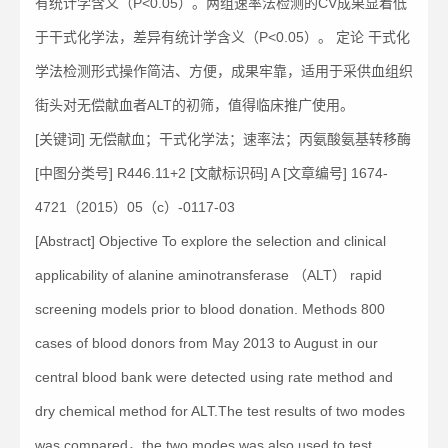
有统计学含义（P<0.05）。两组速率法检测的CV成果显着低
于干式化学法，差异有统计学含义（P<0.05）。 定论 干式化
学法检测形式操作简洁、方便，成果牢靠，适用于采供血组织
街头对无偿献血者ALT的初筛，值得临床推广使用。
[关键词] 无偿献血；干式化学法；速率法；丙氨酸氨基转移酶
[中图分类号] R446.11+2 [文献标识码] A [文章编号] 1674-
4721（2015）05（c）-0117-03
[Abstract] Objective To explore the selection and clinical
applicability of alanine aminotransferase （ALT） rapid
screening models prior to blood donation. Methods 800
cases of blood donors from May 2013 to August in our
central blood bank were detected using rate method and
dry chemical method for ALT.The test results of two modes
was compared，the two modes was also used to test