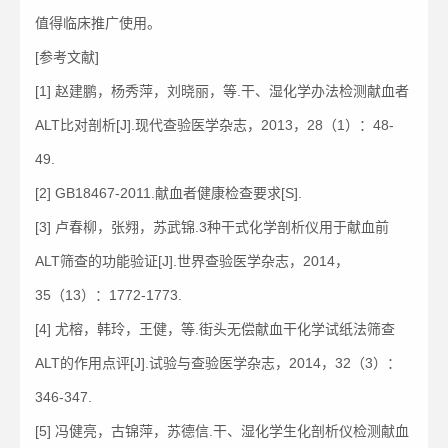
值得临床推广使用。
[参考文献]
[1] 赵建鹏，杨秀萍，刘晓丽，等.干、湿化学办法检测献血者
ALT比对剖析[J].现代查验医学杂志，2013，28（1）：48-
49.
[2] GB18467-2011.献血者健康检查要求[S].
[3] 卢春柳，张翙，苏武锦.3种干式化学剖析仪用于献血前
ALT筛查的功能验证[J].世界查验医学杂志，2014，
35（13）：1772-1773.
[4] 尤榕，韩玲，王健，等.街头无偿献血干化学试纸法筛查
ALT的作用点评[J].试验与查验医学杂志，2014，32（3）：
346-347.
[5] 冯健亮，古锦萍，苏德信.干、湿化学生化剖析仪检测献血