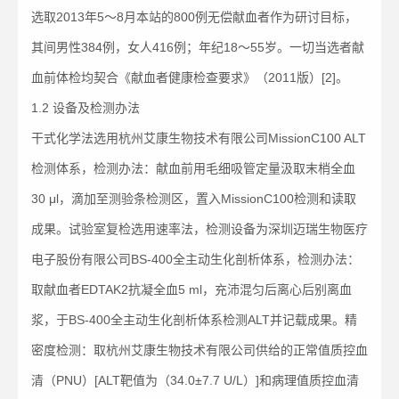
选取2013年5～8月本站的800例无偿献血者作为研讨目标，
其间男性384例，女人416例；年纪18～55岁。一切当选者献
血前体检均契合《献血者健康检查要求》（2011版）[2]。
1.2 设备及检测办法
干式化学法选用杭州艾康生物技术有限公司MissionC100 ALT
检测体系，检测办法：献血前用毛细吸管定量汲取末梢全血
30 μl，滴加至测验条检测区，置入MissionC100检测和读取
成果。试验室复检选用速率法，检测设备为深圳迈瑞生物医疗
电子股份有限公司BS-400全主动生化剖析体系，检测办法：
取献血者EDTAK2抗凝全血5 ml，充沛混匀后离心后别离血
浆，于BS-400全主动生化剖析体系检测ALT并记载成果。精
密度检测：取杭州艾康生物技术有限公司供给的正常值质控血
清（PNU）[ALT靶值为（34.0±7.7 U/L）]和病理值质控血清